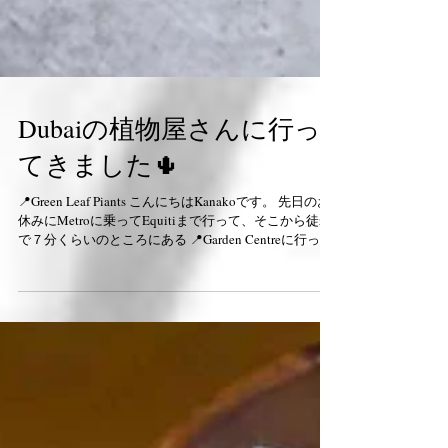
Dubaiの植物屋さんに行っ
てきました🌵
📍Green Leaf Piants こんにちはKanakoです。 先日のお
休みにMetroに乗ってEquitiまで行って、そこから徒歩
で７分くらいのところにある 📍Garden Centreに行って
きました。 植物好きにはたまらないくらい広くて、植
物の他にも雑貨や、イ...