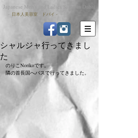
Japanese Men's and Ladies Salon in Dubai
-
日本人美容室 ドバイ -
シャルジャ行ってきまし
た
のりこNorikoです。
隣の首長国へバスで行ってきました。