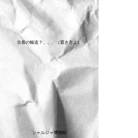
古着の輸送？、、、（置き方よ）
シャルジャ博物館