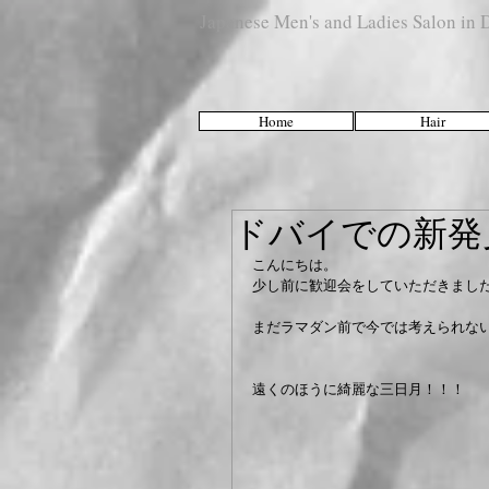
Japanese Men's and Ladies Salon i
Home
Hair
ドバイでの新発
こんにちは。
少し前に歓迎会をしていただきまし
まだラマダン前で今では考えられな
遠くのほうに綺麗な三日月！！！