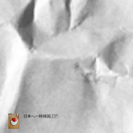
日本へ一時帰国🇯🇵