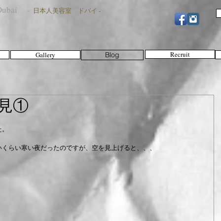
n Dubai -
日本人美容室 ドバイ -
Recruit
Gallery
Blog
見①
た。
いくらい寒い夜だったのですが、空を見上げると、、、