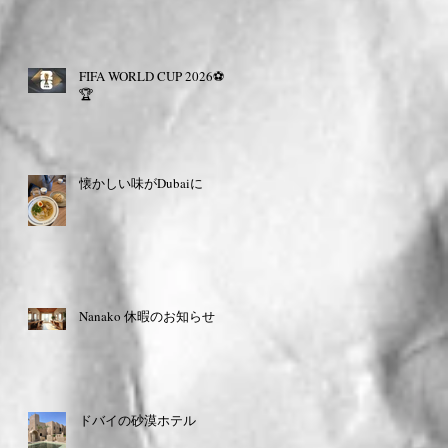
FIFA WORLD CUP 2026⚽️
🏆
懐かしい味がDubaiに
Nanako 休暇のお知らせ
ドバイの砂漠ホテル