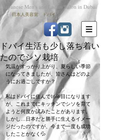
Japanese Men's and Ladies Salon in Dubai
-
日本人美容室 ドバイ -
ドバイ生活も少し落ち着い
たのでシソ栽培
気温がすっかり上がり、夏らしい季節
になってきましたが、皆さんはどのよ
うにお過ごしですか？
私はドバイに住んで16年目になります
が、これまでにキッチンでシソを育て
ようと何度か試みたことがあります。
しかし…日本だと勝手に生えるイメー
ジだったのですが、今まで一度も成功
したことがなく💦