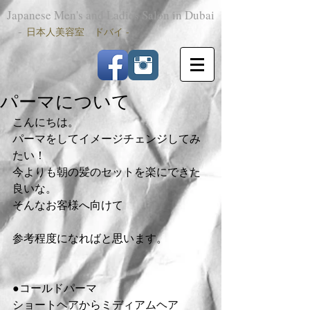
Japanese Men's and Ladies Salon in Dubai
-
日本人美容室 ドバイ -
パーマについて
こんにちは。
パーマをしてイメージチェンジしてみ
たい！
今よりも朝の髪のセットを楽にできた
良いな。
そんなお客様へ向けて
参考程度になればと思います。
●コールドパーマ
ショートヘアからミディアムヘア