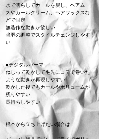
水で濡らしてカールを戻し、ヘアムー
スやカールクリーム、ヘアワックスな
どで固定
無造作な動きが欲しい
強弱の調整でスタイルチェンジしやす
い
●デジタルパーマ
ねじって乾かして毛先にコテで巻いた
ような動きが再現しやすい
乾かした後でもカールやボリュームが
残りやすい
長持ちしやすい
根本から立ち上げたい場合は
パーマに加えてブロードライでボリュ