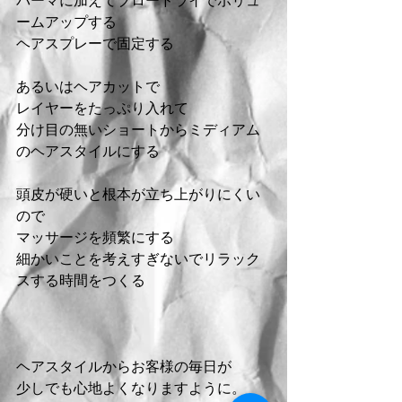
ームアップする
ヘアスプレーで固定する
あるいはヘアカットで
レイヤーをたっぷり入れて
分け目の無いショートからミディアム
のヘアスタイルにする
頭皮が硬いと根本が立ち上がりにくい
ので
マッサージを頻繁にする
細かいことを考えすぎないでリラック
スする時間をつくる
ヘアスタイルからお客様の毎日が
少しでも心地よくなりますように。