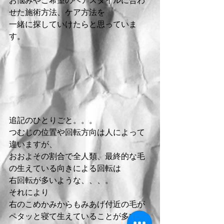
せた施術方法、ケア方法を
一緒に探していけたらと思っていま
す。
追記のひとりごと。。。
つむじの位置や回転方向は人によって
違いますが、
おおよその割合で全人類、最終的な毛
の生えている向きによる回転は
右回転が多いような、、、。
それにより
右のこめかみからもみあげ付近の毛が
ペタッと寝て生えていることが多いの