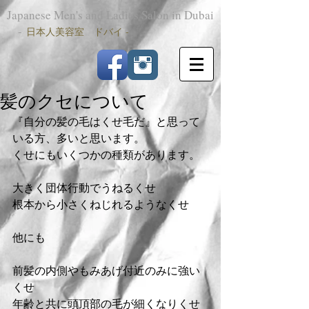
Japanese Men's and Ladies Salon in Dubai
-
日本人美容室 ドバイ -
髪のクセについて
『自分の髪の毛はくせ毛だ』と思って
いる方、多いと思います。
くせにもいくつかの種類があります。
大きく団体行動でうねるくせ
根本から小さくねじれるようなくせ
他にも
前髪の内側やもみあげ付近のみに強い
くせ
年齢と共に頭頂部の毛が細くなりくせ