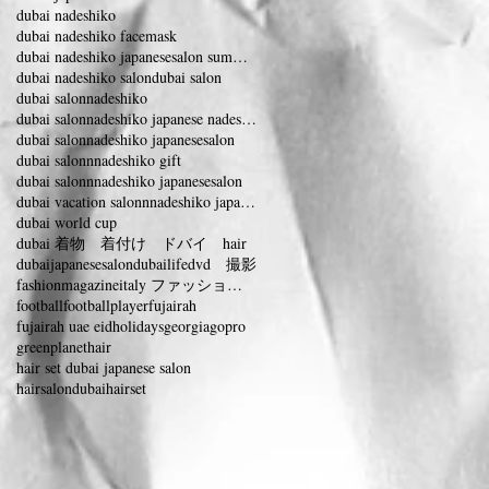
dubai nadeshiko
dubai nadeshiko facemask
dubai nadeshiko japanesesalon summervacation
dubai nadeshiko salon
dubai salon
dubai salonnadeshiko
dubai salonnadeshiko japanese nadeshiko
dubai salonnadeshiko japanesesalon
dubai salonnnadeshiko gift
dubai salonnnadeshiko japanesesalon
dubai vacation salonnnadeshiko japanesesalon
dubai world cup
dubai 着物 着付け ドバイ hair
dubaijapanesesalon
dubailife
dvd 撮影
fashionmagazineitaly ファッションマガジンイタリー
football
footballplayer
fujairah
fujairah uae eidholidays
georgia
gopro
greenplanet
hair
hair set dubai japanese salon
hairsalondubai
hairset