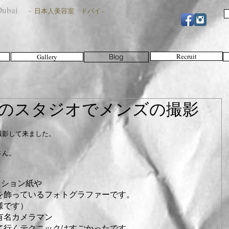
n Dubai -
日本人美容室 ドバイ -
Recruit
Gallery
Blog
のスタジオでメンズの撮影
影して来ました。 
ん。 
ァッション紙や 
を飾っているフォトグラファーです。 
です） 
名カメラマン 
て行くテクニックはすごかったです。 