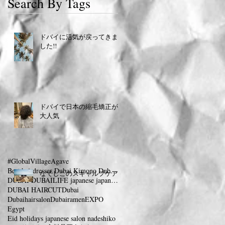
Search By Tags
ドバイに活気が戻ってきま
した!!
ドバイで日本の縮毛矯正が
大人気
#GlobalVillage
Agave
Best hairdresser Dubai Kimono Dubai 着物 ドバイ
なでしこのスキャルプケア
DUBAI DUBAILIFE japanese japanesesalon dubaifram
DUBAI HAIRCUT
Dubai
Dubaihairsalon
Dubairamen
EXPO
Egypt
Eid holidays japanese salon nadeshiko