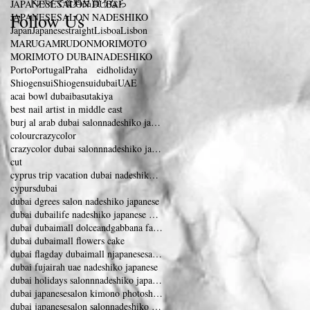
ドバイで食料品買うなら
JAPANESESALON DUBAI
Follow Us
JAPANESESALON NADESHIKO
Japan
Japanesestraight
Lisboa
Lisbon
MARUGAMRUDON
MORIMOTO
MORIMOTO DUBAI
NADESHIKO
Porto
Portugal
Praha eidholiday
Shiogensui
Shiogensuidubai
UAE
acai bowl dubai
basutakiya
best nail artist in middle east
burj al arab dubai salonnadeshiko japanese
colour
crazycolor
crazycolor dubai salonnnadeshiko japanese salon
cut
cyprus trip vacation dubai nadeshiko japanese
cypurs
dubai
dubai dgrees salon nadeshiko japanese
dubai dubailife nadeshiko japanese dubai eye
dubai dubaimall dolceandgabbana fashionshow
dubai dubaimall flowers cake
dubai flagday dubaimall njapanesesalon nadeshiko
dubai fujairah uae nadeshiko japanese
dubai holidays salonnnadeshiko japanesesalon
dubai japanesesalon kimono photoshooting
dubai japanesesalon salonnadeshiko vacation