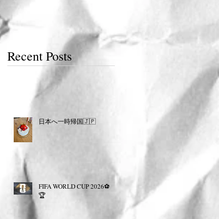
Recent Posts
日本へ一時帰国🇯🇵
FIFA WORLD CUP 2026⚽️
🏆