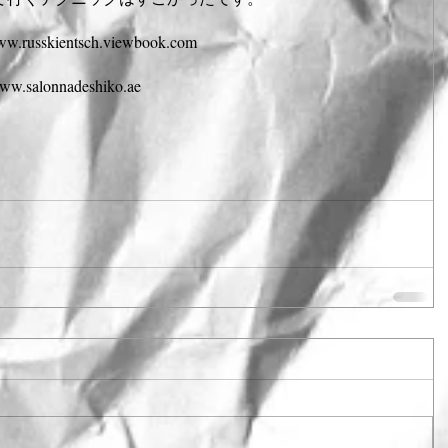
www.russkientsch.viewbook.com 
www.salonnadeshiko.ae 