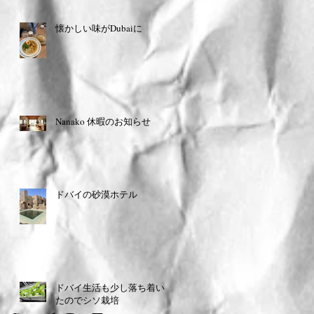
懐かしい味がDubaiに
Nanako 休暇のお知らせ
ドバイの砂漠ホテル
ドバイ生活も少し落ち着い
たのでシソ栽培