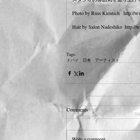
Photo by Russ Kientsch   http://
Hair by Salon Nadeshiko  http://
Tags:
ドバイ 日本 アーティスト
Comments
Write a comment...