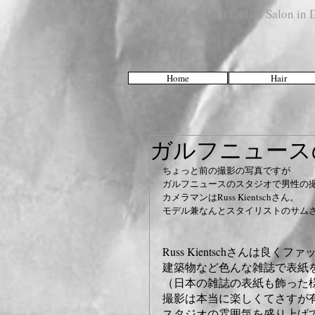
Japanese Men's and Ladies Salon i
Home
Hair
ガルフニュース
ちょっと前の撮影の写真ですが 
ガルフニュースのスタジオで男性の撮
カメラマンはRuss Kientschさん。 
モデル兼なんとスタイリストのサムさ
Russ Kientschさんは良くフ
建築物など色んな雑誌で表紙
（日本の雑誌の表紙も飾った様
撮影は本当に楽しくてさすが有
スタジオの雰囲気を盛り上げ