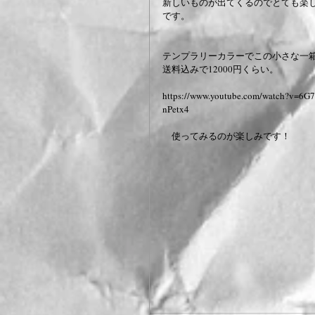
新しいものが出てくるのでとても楽
です。
テンプラリーカラーでこの小さな一
送料込みで12000円くらい。　
https://www.youtube.com/watch?v=6G7
nPetx4
　使ってみるのが楽しみです！