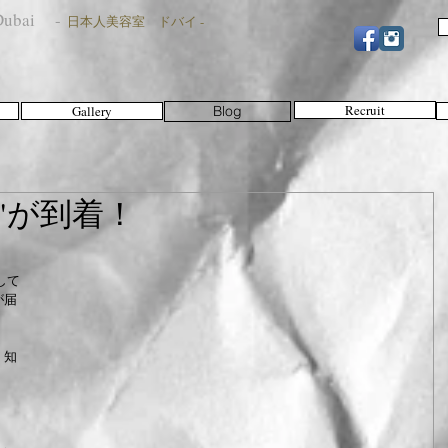
n Dubai -
日本人美容室 ドバイ -
Recruit
Gallery
Blog
ire"が到着！
が届
、知