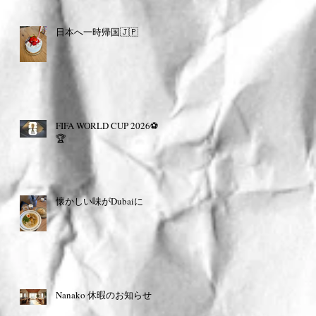
日本へ一時帰国🇯🇵
FIFA WORLD CUP 2026⚽️
🏆
懐かしい味がDubaiに
Nanako 休暇のお知らせ