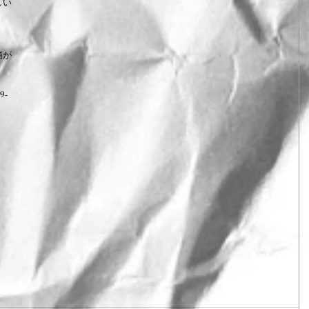
しい
箱が
9-