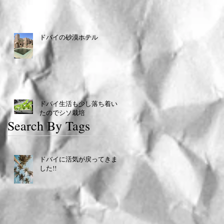
ドバイの砂漠ホテル
ドバイ生活も少し落ち着い
たのでシソ栽培
Search By Tags
ドバイに活気が戻ってきま
した!!