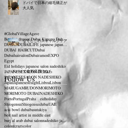
ドバイで日本の縮毛矯正が
大人気
#GlobalVillage
Agave
Best hairdresser Dubai Kimono Dubai 着物 ドバイ
なでしこのスキャルプケア
DUBAI DUBAILIFE japanese japanesesalon dubaifram
DUBAI HAIRCUT
Dubai
Dubaihairsalon
Dubairamen
EXPO
Egypt
Eid holidays japanese salon nadeshiko
ドバイで食料品買うなら
JAPANESESALON DUBAI
Follow Us
JAPANESESALON NADESHIKO
Japan
Japanesestraight
Lisboa
Lisbon
MARUGAMRUDON
MORIMOTO
MORIMOTO DUBAI
NADESHIKO
Porto
Portugal
Praha eidholiday
Shiogensui
Shiogensuidubai
UAE
acai bowl dubai
basutakiya
best nail artist in middle east
burj al arab dubai salonnadeshiko japanese
colour
crazycolor