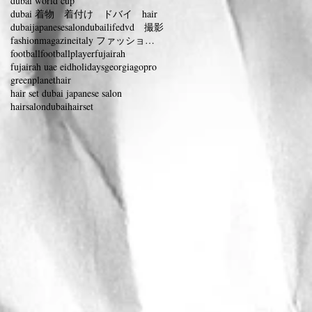
dubai world cup
dubai 着物 着付け ドバイ hair
dubaijapanesesalon
dubailife
dvd 撮影
fashionmagazineitaly ファッションマガジンイタリー
football
footballplayer
fujairah
fujairah uae eidholidays
georgia
gopro
greenplanet
hair
hair set dubai japanese salon
hairsalondubai
hairset