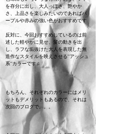
を存分に出し、大人っぽさ、艶やか
さ、上品さを楽しみたいのであればパ
ープルや赤みの強い色がおすすめです
反対に、今回おすすめしているのは前
述した軽やかに見せ、髪の動きを出
し、ラフな垢抜けた大人を表現した無
造作なスタイルを映えさせる”アッシュ
系”カラーです♫
もちろん、それぞれのカラーにはメリ
ットもデメリットもあるので、それは
次回のブログで。。。