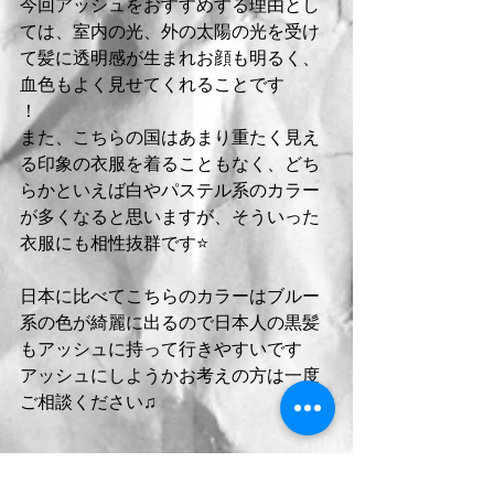
今回アッシュをおすすめする理由とし
ては、室内の光、外の太陽の光を受け
て髪に透明感が生まれお顔も明るく、
血色もよく見せてくれることです
！
また、こちらの国はあまり重たく見え
る印象の衣服を着ることもなく、どち
らかといえば白やパステル系のカラー
が多くなると思いますが、そういった
衣服にも相性抜群です⭐️
日本に比べてこちらのカラーはブルー
系の色が綺麗に出るので日本人の黒髪
もアッシュに持って行きやすいです
アッシュにしようかお考えの方は一度
ご相談ください♫