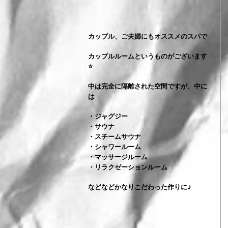
カップル、ご夫婦にもオススメのスパで
カップルルームというものがございます
⭐️
中は完全に隔離された空間ですが、中に
は
・ジャグジー
・サウナ
・スチームサウナ
・シャワールーム
・マッサージルーム
・リラクゼーションルーム
などなどかなりこだわった作りに♪ 