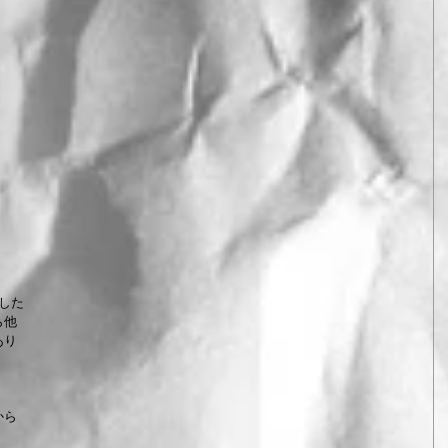
した
ら他
あり
から