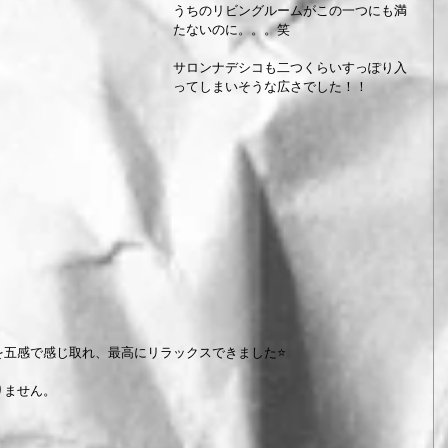
うちのリビングルームがこの一つにも満
たないのに。。。笑
サロンナデシコも二つくらいすっぽり入
ってしまいそうな広さでした！！
五感で感じ取れ、最高にリラックスできました⭐️
りません。