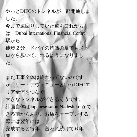
やっとDIFCのトンネルが一部開通しま
した。
今まで遠回りしていた道もこれから
は　Dubai International Financial Centre  
駅から 
徒歩２分　ドバイの灼熱の夏でもメト
ロから歩いてこれるようになりまし
た。
まだ工事全体は終わってないのです
が　ゲートアヴェニューというDIFCエ
リア全体をつなぐ
大きなトンネルができるそうです。
計画自体はJapanese salon Nadeshiko がで
きる前からあり、お店をオープンする
際には翌年には
完成すると毎年、言われ続けて６年
間。