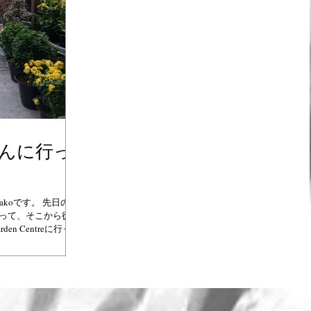
さんに行っ
はKanakoです。 先日のお
で行って、そこから徒歩
en Centreに行って
ないくらい広くて、植