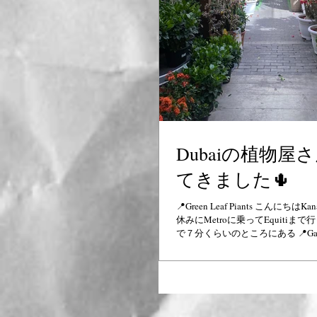
Dubaiの植物屋
てきました🌵
📍Green Leaf Piants こんにち
休みにMetroに乗ってEquitiま
で７分くらいのところにある 📍Gard
きました。 植物好きにはたまら
物の他にも雑貨や、イ...