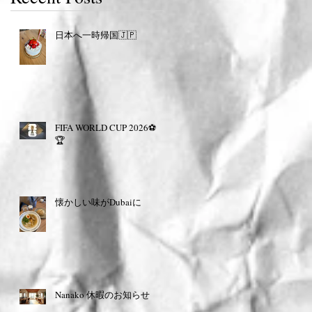
日本へ一時帰国🇯🇵
FIFA WORLD CUP 2026⚽️
🏆
懐かしい味がDubaiに
Nanako 休暇のお知らせ