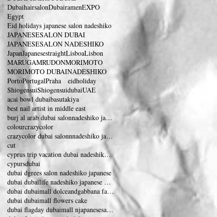
Dubaihairsalon
Dubairamen
EXPO
Egypt
Eid holidays japanese salon nadeshiko
JAPANESESALON DUBAI
JAPANESESALON NADESHIKO
Japan
Japanesestraight
Lisboa
Lisbon
MARUGAMRUDON
MORIMOTO
MORIMOTO DUBAI
NADESHIKO
Porto
Portugal
Praha eidholiday
Shiogensui
Shiogensuidubai
UAE
acai bowl dubai
basutakiya
best nail artist in middle east
burj al arab dubai salonnadeshiko japanese
colour
crazycolor
crazycolor dubai salonnnadeshiko japanese salon
cut
cyprus trip vacation dubai nadeshiko japanese
cypurs
dubai
dubai dgrees salon nadeshiko japanese
dubai dubailife nadeshiko japanese dubai eye
dubai dubaimall dolceandgabbana fashionshow
dubai dubaimall flowers cake
dubai flagday dubaimall njapanesesalon nadeshiko