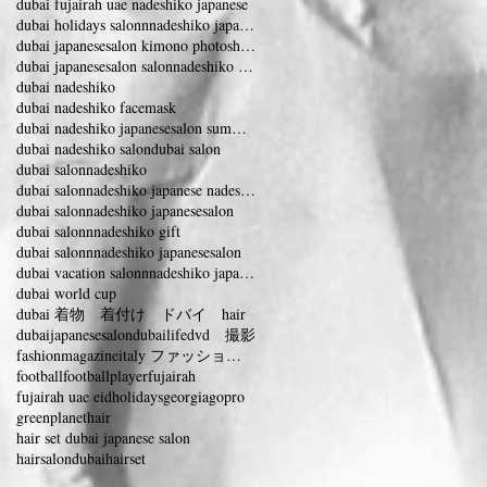
dubai fujairah uae nadeshiko japanese
dubai holidays salonnnadeshiko japanesesalon
dubai japanesesalon kimono photoshooting
dubai japanesesalon salonnadeshiko vacation
dubai nadeshiko
dubai nadeshiko facemask
dubai nadeshiko japanesesalon summervacation
dubai nadeshiko salon
dubai salon
dubai salonnadeshiko
dubai salonnadeshiko japanese nadeshiko
dubai salonnadeshiko japanesesalon
dubai salonnnadeshiko gift
dubai salonnnadeshiko japanesesalon
dubai vacation salonnnadeshiko japanesesalon
dubai world cup
dubai 着物 着付け ドバイ hair
dubaijapanesesalon
dubailife
dvd 撮影
fashionmagazineitaly ファッションマガジンイタリー
football
footballplayer
fujairah
fujairah uae eidholidays
georgia
gopro
greenplanet
hair
hair set dubai japanese salon
hairsalondubai
hairset