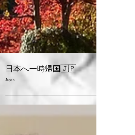
日本へ一時帰国🇯🇵
Japan