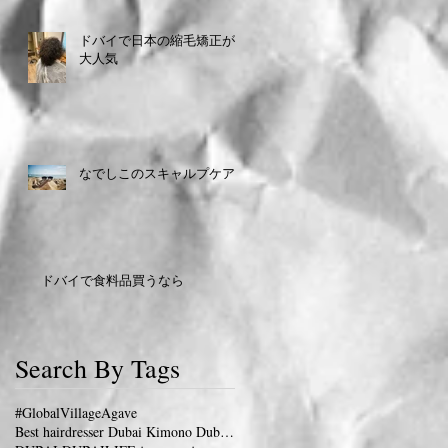
ドバイで日本の縮毛矯正が
大人気
なでしこのスキャルプケア
ドバイで食料品買うなら
Search By Tags
#GlobalVillage
Agave
Best hairdresser Dubai Kimono Dubai 着物 ドバイ