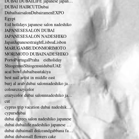
DUBAI DUBAILIFE japanese japanesesalon dubaifram
DUBAI HAIRCUT
Dubai
Dubaihairsalon
Dubairamen
EXPO
Egypt
Eid holidays japanese salon nadeshiko
JAPANESESALON DUBAI
JAPANESESALON NADESHIKO
Japan
Japanesestraight
Lisboa
Lisbon
MARUGAMRUDON
MORIMOTO
MORIMOTO DUBAI
NADESHIKO
Porto
Portugal
Praha eidholiday
Shiogensui
Shiogensuidubai
UAE
acai bowl dubai
basutakiya
best nail artist in middle east
burj al arab dubai salonnadeshiko japanese
colour
crazycolor
crazycolor dubai salonnnadeshiko japanese salon
cut
cyprus trip vacation dubai nadeshiko japanese
cypurs
dubai
dubai dgrees salon nadeshiko japanese
dubai dubailife nadeshiko japanese dubai eye
dubai dubaimall dolceandgabbana fashionshow
dubai dubaimall flowers cake