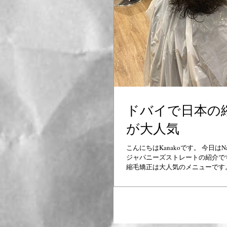
ドバイで日本の
が大人気
こんにちはKanakoです。 今日はNa
ジャパニーズストレートの紹介です。 
縮毛矯正は大人気のメニューです
日本で働いていた時よりも多く、
も様々。 特に海外の方は、毎回
アイロンをしている場合が多いの
る前の髪質診断が重要です。 Nade
ーロッパ、アフリカなど多国籍の
で、 それぞれの髪質の特徴を見