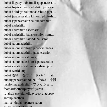
dubai flagday dubaimall njapanesesalon nadeshiko
dubai fujairah uae nadeshiko japanese
dubai holidays salonnnadeshiko japanesesalon
dubai japanesesalon kimono photoshooting
dubai japanesesalon salonnadeshiko vacation
dubai nadeshiko
dubai nadeshiko facemask
dubai nadeshiko japanesesalon summervacation
dubai nadeshiko salon
dubai salon
dubai salonnadeshiko
dubai salonnadeshiko japanese nadeshiko
dubai salonnadeshiko japanesesalon
dubai salonnnadeshiko gift
dubai salonnnadeshiko japanesesalon
dubai vacation salonnnadeshiko japanesesalon
dubai world cup
dubai 着物 着付け ドバイ hair
dubaijapanesesalon
dubailife
dvd 撮影
fashionmagazineitaly ファッションマガジンイタリー
football
footballplayer
fujairah
fujairah uae eidholidays
georgia
gopro
greenplanet
hair
hair set dubai japanese salon
hairsalondubai
hairset