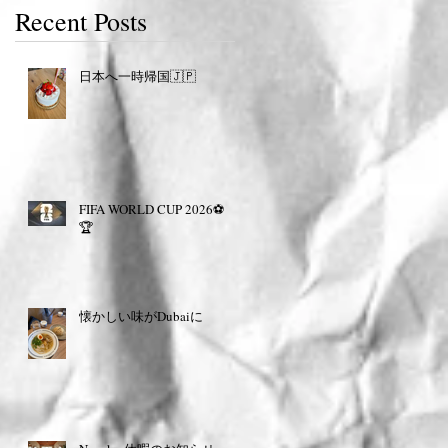
Recent Posts
日本へ一時帰国🇯🇵
FIFA WORLD CUP 2026⚽️
🏆
懐かしい味がDubaiに