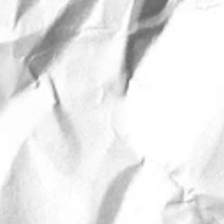
のBefor. 最近男
いです。 そしてこち
も可愛いし、似合ってる
とサラサラのストレー
す。 自分の髪じゃな
ーパー喜んでくれま
トリートメントが残留
トメントとは、日本の
、 Dubaiの他サ