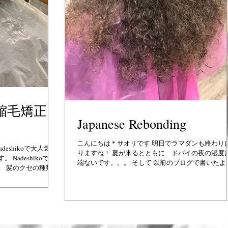
縮毛矯正
Japanese Rebonding
こんにちは＊サオリです 明日でラマダンも終わり
deshikoで大人気の
りますね！ 夏が来るとともに ドバイの夜の湿度
Nadeshikoで、
端ないです。。。 そして 以前のブログで書いたよ
。 髪のクセの種類も
にドバイは 多国籍の人々の集まりで 髪質もさ
ケミカルヒストリー
ま。 先日ご来店のお客様のヘアーの写真です。...
高温のブロードライや
で、 ストレートをす
shikoはアジア、ヨ
お客様がおられるの
極めをしていきます。