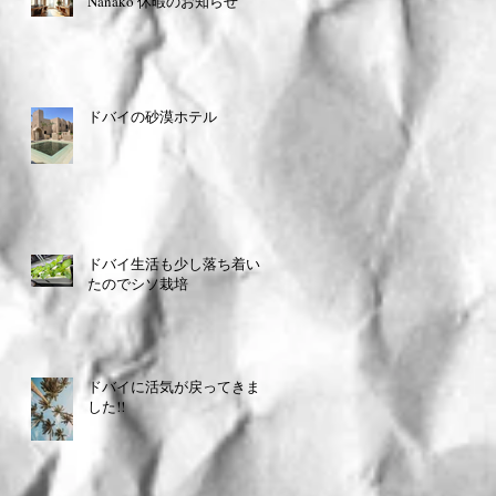
Nanako 休暇のお知らせ
ドバイの砂漠ホテル
ドバイ生活も少し落ち着い
たのでシソ栽培
ドバイに活気が戻ってきま
した!!