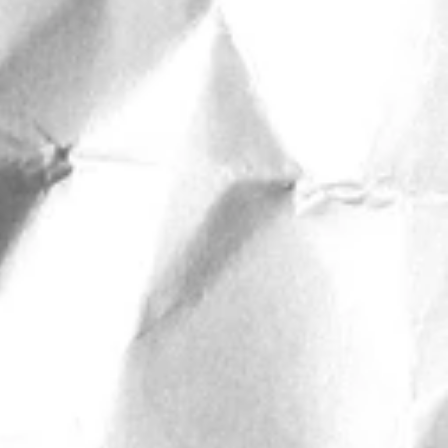
にな
は半
う
まざ