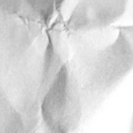
このお客様は、UAEのローカルの男性
性のストレート希望のお客様も多
らがAfter 私は施術前にカール
よ？って言ったんですが😅 ずっ
トロングヘアに憧れていたそうで
いみたいっマジックだね！ってス
した。 こちらは毛先にケラチン
してるお客様。 ケラチントリー
酸熱トリートメントに似てるんですが
ロンのケラチン