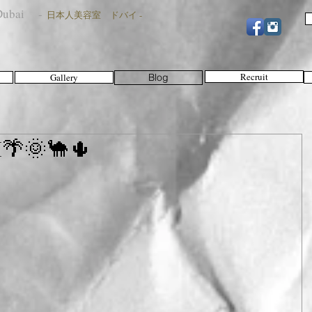
n Dubai -
日本人美容室 ドバイ -
Recruit
Gallery
Blog
🌴🌞🐪🌵