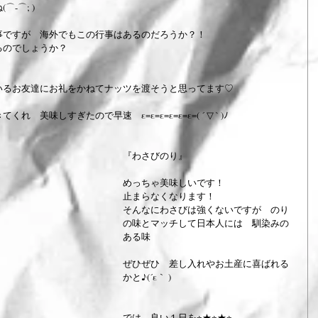
-⌒; )
事ですが　海外でもこの行事はあるのだろうか？！
るのでしょうか？
いるお友達にお礼をかねてナッツを渡そうと思ってます♡
！　
美味しすぎたので早速　ε=ε=ε=ε=ε=ε=( ´ ▽ ` )ﾉ
『わさびのり』
めっちゃ美味しいです！
止まらなくなります！
そんなにわさびは強くないですが　のり
の味とマッチして日本人には　馴染みの
ある味
ぜひぜひ　差し入れやお土産に喜ばれる
かと♪(´ε｀ )
では　良い１日を⭐︎★⭐︎★⭐︎