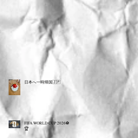
日本へ一時帰国🇯🇵
FIFA WORLD CUP 2026⚽️
🏆