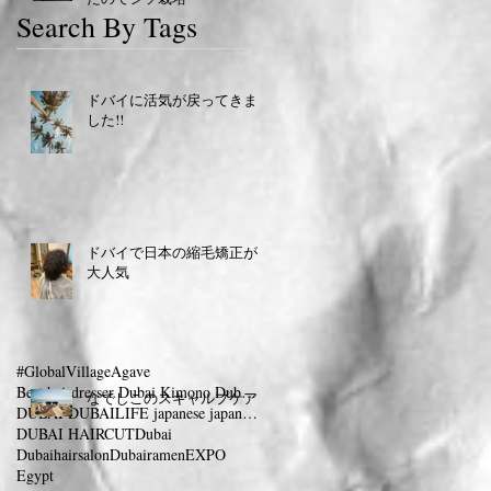
Search By Tags
ドバイに活気が戻ってきま
した!!
ドバイで日本の縮毛矯正が
大人気
#GlobalVillage
Agave
Best hairdresser Dubai Kimono Dubai 着物 ドバイ
なでしこのスキャルプケア
DUBAI DUBAILIFE japanese japanesesalon dubaifram
DUBAI HAIRCUT
Dubai
Dubaihairsalon
Dubairamen
EXPO
Egypt