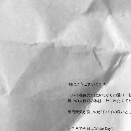
 おはようございます☀︎
ドバイ在住の方はおわかりの通り　
暑いの大歓迎の私は　外に出たくてたまりません
毎日天気が良いのがドバイの良いと
ところで今日はWhite Day♡