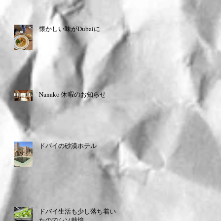
懐かしい味がDubaiに
Nanako 休暇のお知らせ
ドバイの砂漠ホテル
ドバイ生活も少し落ち着い
たのでシソ栽培