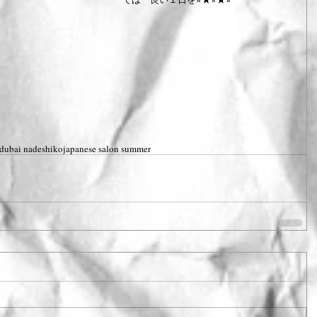
dubai nadeshiko
japanese salon summer