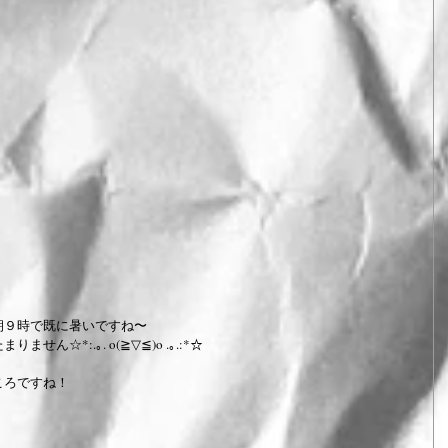
朝９時で既に暑いですね〜
☆*:.｡. o(≧▽≦)o .｡.:*☆
ころですね！