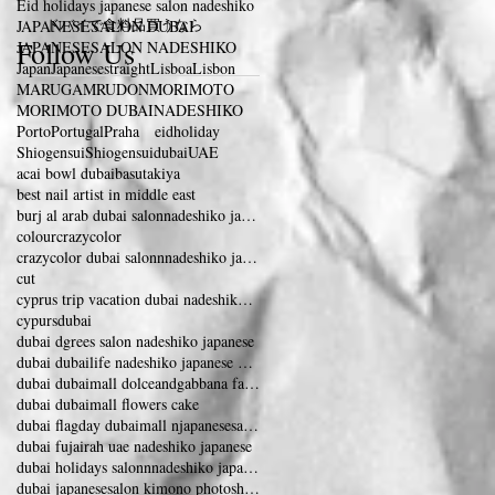
Eid holidays japanese salon nadeshiko
ドバイで食料品買うなら
JAPANESESALON DUBAI
Follow Us
JAPANESESALON NADESHIKO
Japan
Japanesestraight
Lisboa
Lisbon
MARUGAMRUDON
MORIMOTO
MORIMOTO DUBAI
NADESHIKO
Porto
Portugal
Praha eidholiday
Shiogensui
Shiogensuidubai
UAE
acai bowl dubai
basutakiya
best nail artist in middle east
burj al arab dubai salonnadeshiko japanese
colour
crazycolor
crazycolor dubai salonnnadeshiko japanese salon
cut
cyprus trip vacation dubai nadeshiko japanese
cypurs
dubai
dubai dgrees salon nadeshiko japanese
dubai dubailife nadeshiko japanese dubai eye
dubai dubaimall dolceandgabbana fashionshow
dubai dubaimall flowers cake
dubai flagday dubaimall njapanesesalon nadeshiko
dubai fujairah uae nadeshiko japanese
dubai holidays salonnnadeshiko japanesesalon
dubai japanesesalon kimono photoshooting