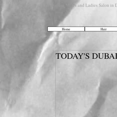
Japanese Men's and Ladies Salon i
Home
Hair
TODAY'S DUBAI