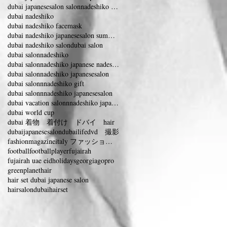
dubai japanesesalon salonnadeshiko vacation
dubai nadeshiko
dubai nadeshiko facemask
dubai nadeshiko japanesesalon summervacation
dubai nadeshiko salon
dubai salon
dubai salonnadeshiko
dubai salonnadeshiko japanese nadeshiko
dubai salonnadeshiko japanesesalon
dubai salonnnadeshiko gift
dubai salonnnadeshiko japanesesalon
dubai vacation salonnnadeshiko japanesesalon
dubai world cup
dubai 着物 着付け ドバイ hair
dubaijapanesesalon
dubailife
dvd 撮影
fashionmagazineitaly ファッションマガジンイタリー
football
footballplayer
fujairah
fujairah uae eidholidays
georgia
gopro
greenplanet
hair
hair set dubai japanese salon
hairsalondubai
hairset