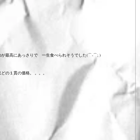
最高にあっさりで　一生食べられそうでした(⌒-⌒; )
どの１貫の価格。 。。。
）