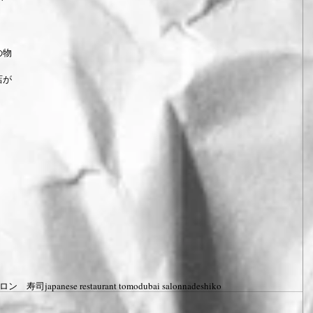
の物
店が
ロン 寿司
japanese restaurant tomo
dubai salonnadeshiko