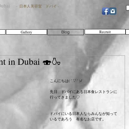
n Dubai -
日本人美容室 ドバイ -
Recruit
Gallery
Blog
nt in Dubai 🍣🍶
こんにちは( ´ ▽ ` )ﾉ
先日　ドバイにある日本食レストランに
行ってきました♡
ドバイにいる日本人ならみんなが知って
いるであろう　有名なお店です。