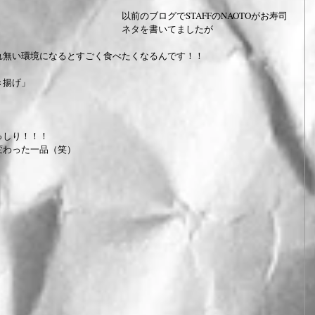
以前のブログでSTAFFのNAOTOがお寿司
ネタを書いてましたが
れ無い環境になるとすごく食べたくなるんです！！　
き揚げ」
っしり！！！
変わった一品（笑）