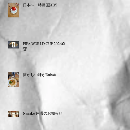
日本へ一時帰国🇯🇵
FIFA WORLD CUP 2026⚽️
🏆
懐かしい味がDubaiに
Nanako 休暇のお知らせ