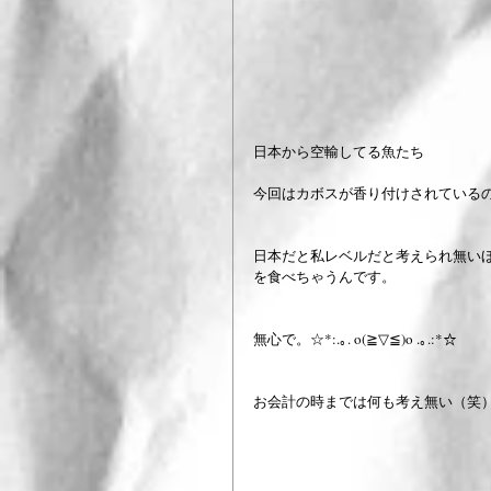
日本から空輸してる魚たち　　
今回はカボスが香り付けされているのが
日本だと私レベルだと考えられ無いほ
を食べちゃうんです。　
無心で。☆*:.｡. o(≧▽≦)o .｡.:*☆
お会計の時までは何も考え無い（笑