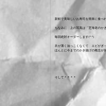
新鮮で美味しいお寿司を簡単に食べ
ちなみに　上の写真は「芝海老のか
毎回絶対オーダーします(^ ^)
衣が薄く油っこくなくて　エビがぎ
ほんとに今までのかき揚げの概念が
そして＊＊＊＊