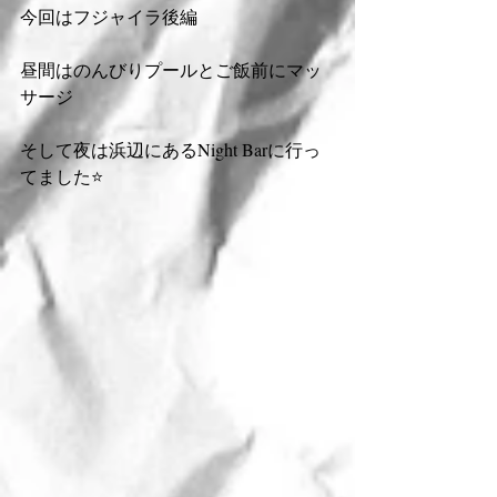
今回はフジャイラ後編
昼間はのんびりプールとご飯前にマッ
サージ
そして夜は浜辺にあるNight Barに行っ
てました⭐️