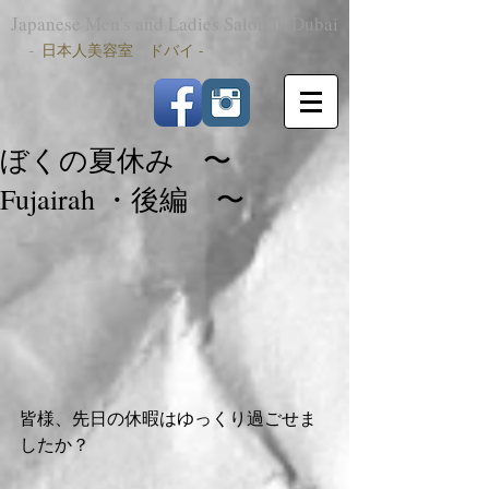
Japanese Men's and Ladies Salon in Dubai
-
日本人美容室 ドバイ -
ぼくの夏休み 〜
Fujairah ・後編 〜
皆様、先日の休暇はゆっくり過ごせま
したか？