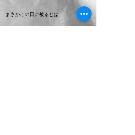
まさかこの日に被るとは
"ARAB NEW YEAR HIJIRI"
二日目の夜から三日目の終わりにかけ
てDRY DAYということで全くアルーコ
ールがアラブ全域？であります。
ドバイから本格的にお酒が消える
日。。。
初めて知りました。
まあそんなに飲まないからいいんです
けどね笑
世界にはまだまだ知らない事が沢