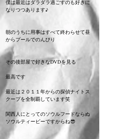
僕は最近はダラダラ過ごすのも好きに
なりつつあります♪
朝のうちに用事はすべて終わらせて昼
からプールでのんびり
その後部屋で好きなDVDを見る
最高です
最近は２０１１年からの探偵ナイトス
クープを全制覇しています笑
関西人にとってのソウルフードならぬ
ソウルティービーですからね😎