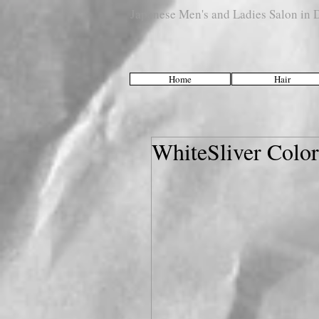
Japanese Men's and Ladies Salon i
Home
Hair
WhiteSliver Color