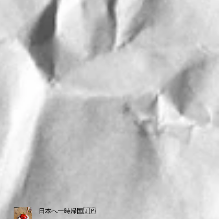
日本へ一時帰国🇯🇵