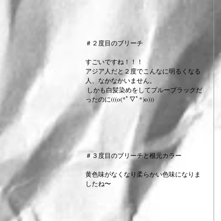
＃２度目のブリーチ
すごいですね！！！
アジア人だと２度でこんなに明るくなる
人、なかなかいません。  
 しかも白髪染めをしてブルーブラックだ
ったのに(((o(*ﾟ▽ﾟ*)o)))
＃３度目のブリーチと根元カラー
黄色味がなくなり柔らかい色味になりま
したね〜