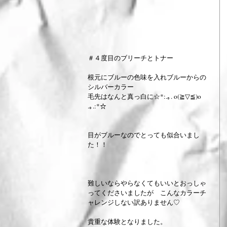
＃４度目のブリーチとトナー
根元にブルーの色味を入れブルーからの
シルバーカラー
毛先はなんと真っ白に☆*:.｡. o(≧▽≦)o 
.｡.:*☆
目がブルーなのでとっても似合いまし
た！！
難しいならやらなくてもいいとおっしゃ
ってくださいましたが　こんなカラーチ
ャレンジしない訳ありません♡
貴重な体験となりました。