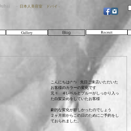
n Dubai -
日本人美容室 ドバイ -
Recruit
Gallery
Blog
こんにちは(^ ^)　先日ご来店いただいた
お客様のカラーの変化です
元々　４レベルとブルーがしっかり入っ
た白髪染めをしていたお客様
劇的な変化が欲しかったのでしょう
２ヶ月前からこの日のためにご予約をし
ておられました。