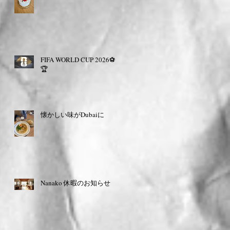
FIFA WORLD CUP 2026⚽️
🏆
懐かしい味がDubaiに
Nanako 休暇のお知らせ